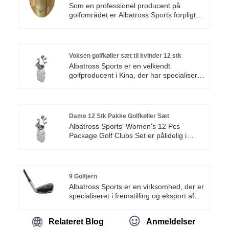
et must-have for golfspillere fra
Som en professionel producent på
begyndere til professionelle spillere.
golfområdet er Albatross Sports forpligtet
til at bringe pålidelige Blackwood Park
Golfklubber til kunderne, og vi er
opmærksomme på hver eneste
produktionsdetalje. Vi har et komplet
Voksen golfkøller sæt til kvinder 12 stk
udvalg af produkter og er velegnede til
Albatross Sports er en velkendt
forskellige scenarier. Du kan til enhver tid
golfproducent i Kina, der har specialiseret
kommunikere med os, hvis du har behov.
sig i produktion af voksen golfkøller sæt til
kvinder 12 stykker. Vi bruger avanceret
udstyr og råvarer af høj kvalitet for at
sikre stabil og pålidelig produktkvalitet og
Dame 12 Stk Pakke Golfkøller Sæt
yderst konkurrencedygtige priser. Vi
Albatross Sports' Women's 12 Pcs
understøtter alle former for tilpassede
Package Golf Clubs Set er pålidelig i
krav. Velkommen nye og gamle kunder til
kvalitet og gennemsigtig i pris. Vores
at købe direkte fra fabrikken og nyde one-
golfprodukter er forskellige og
stop-service. Vi ser frem til et langsigtet
understøtter fleksibel tilpasning. Du kan
samarbejde!
nyde fordelagtige politikker og
9 Golfjern
professionel support ved at placere ordrer
Albatross Sports er en virksomhed, der er
direkte fra fabrikken. Velkommen både
specialiseret i fremstilling og eksport af
nye og gamle kunder til at kontakte os til
golfkøller og tilbehør. Over for vores
enhver tid.
kunder over hele verden er vi forpligtet til
Relateret Blog
Anmeldelser
at tilbyde produkter med enestående