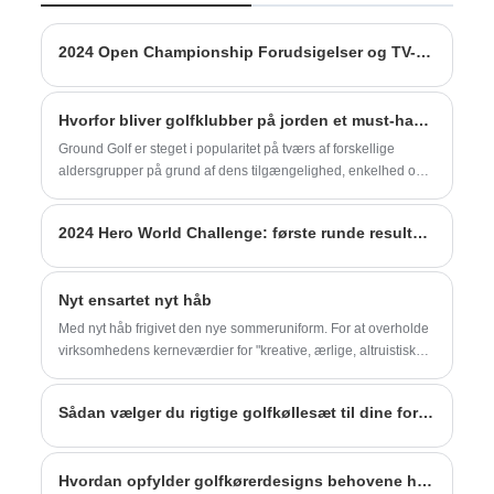
kvalitet og konkurrencedygtig pris. Dette 9
Golf Iron er en blanding af fremragende
ydeevne, præcisionsdesign og avanceret
2024 Open Championship Forudsigelser og TV-program
teknik.
Hvorfor bliver golfklubber på jorden et must-have for golfentusiaster?
Ground Golf er steget i popularitet på tværs af forskellige
aldersgrupper på grund af dens tilgængelighed, enkelhed og
konkurrence sjov. Centralt for at nyde denne sport er brugen af ​​
Ground Golfklubber af høj kvalitet, designet til at forbedre
2024 Hero World Challenge: første runde resultater og anden runde tee-tider
nøjagtighed, komfort og holdbarhed.
Nyt ensartet nyt håb
Med nyt håb frigivet den nye sommeruniform. For at overholde
virksomhedens kerneværdier for "kreative, ærlige, altruistiske,
delende", vil Albatross Sports Staff altid levere en fremragende
service for vores kunder.
Sådan vælger du rigtige golfkøllesæt til dine forbrugere
Hvordan opfylder golfkørerdesigns behovene hos spillere på forskellige niveauer og scenarier?