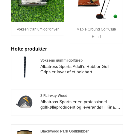
Voksen titanium golfdriver
Maple Ground Golf Club
Head
Hotte produkter
Voksens gummi golfgreb
Albatross Sports Adult's Rubber Golf
Grips er lavet af et holdbart
gummimaterial Golfspillere.
3 Fairway Wood
Albatross Sports er en professionel
golfkølleproducent og leverandør i Kina.
Vi er forpligtet til at levere produkter med
høj kvalitet og en overkommelig pris.
Fremstillet af udsøgt håndværk og streng
kvalitetskontrol, denne 3 Fairway Wood er
Blackwood Park Golfklubber