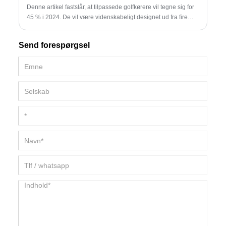
Denne artikel fastslår, at tilpassede golfkørere vil tegne sig for
45 % i 2024. De vil være videnskabeligt designet ud fra fire
dimensioner, inklusive køllehovedet og skaftet, for at tilpasse
sig forskellige spillerscenarier, fremme intelligente tendenser
Send forespørgsel
og hjælpe med at forbedre præstationen.