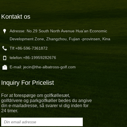
Kontakt os
Adresse: No.29 South North Avenue Hua’an Economic
Development Zone, Zhangzhou, Fujian -provinsen, Kina
Tlf:
+86-596-7361872
telefon:
+86-19959282676
E-mail:
jecin@the-albatross-golf.com
Inquiry For Pricelist
For at forespørge om golfkøllesæt,
golfdrivere og parkgolfkøller bedes du angive
din e-mailadresse, så svarer vi dig inden for
24 timer.