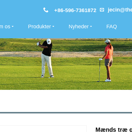
jecin@the
+86-596-7361872
m os
Produkter
Nyheder
FAQ
Mænds træ g