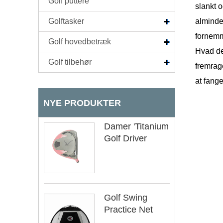
Golf puttere
slankt o
Golftasker
almindel
fornemm
Golf hovedbetræk
Hvad de
Golf tilbehør
fremrage
at fang
NYE PRODUKTER
Damer 'Titanium
Golf Driver
Golf Swing
Practice Net