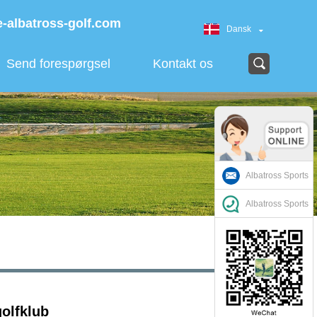
-albatross-golf.com
Dansk
Send forespørgsel
Kontakt os
Albatross Sports
Albatross Sports
olfklub