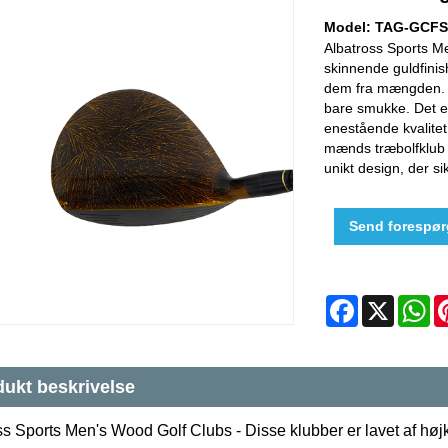
Model: TAG-GCFS
Albatross Sports Me
skinnende guldfinis
dem fra mængden. 
bare smukke. Det er
enestående kvalite
mænds træbolfklub e
unikt design, der s
Send forespør
Facebook
X
W
ukt beskrivelse
s Sports Men's Wood Golf Clubs - Disse klubber er lavet af højkval