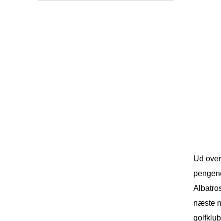
Ud over
pengene
Albatros
næste n
golfklub