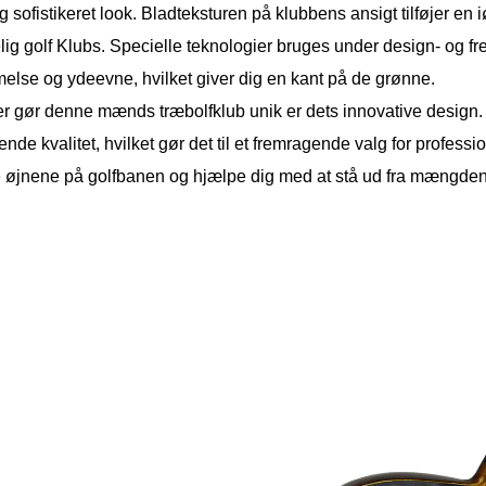
g sofistikeret look. Bladteksturen på klubbens ansigt tilføjer en 
ig golf Klubs. Specielle teknologier bruges under design- og fre
else og ydeevne, hvilket giver dig en kant på de grønne.
r gør denne mænds træbolfklub unik er dets innovative design. 
nde kvalitet, hvilket gør det til et fremragende valg for profession
e øjnene på golfbanen og hjælpe dig med at stå ud fra mængden