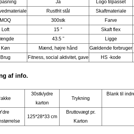
lpasning
Ja
Logo tilpasset
vedmateriale
Rustfrit stål
Skaftmateriale
MOQ
300stk
Farve
Loft
15 °
Skaft flex
ængde
43.5 ''
Ligge
Køn
Mænd, højre hånd
Gældende forbruger
Brug
Fitness, social aktivitet, gave
HS -kode
ng af info.
30stk/ydre
Blank til in
akke
Trykning
karton
Ydre
Bruttovægt pr.
125*28*33 cm
nstørrelse
Karton