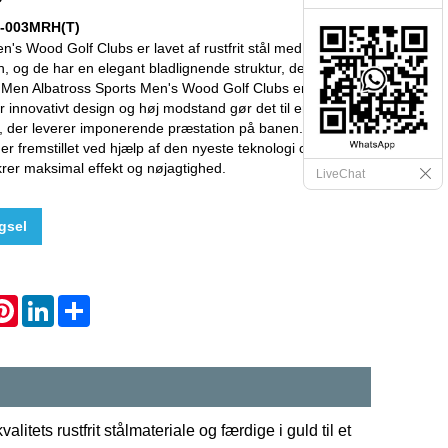
-003MRH(T)
n's Wood Golf Clubs er lavet af rustfrit stål med en
h, og de har en elegant bladlignende struktur, der adskiller
Men Albatross Sports Men's Wood Golf Clubs er mere end
 innovativt design og høj modstand gør det til en klub af
t, der leverer imponerende præstation på banen. Denne
r fremstillet ved hjælp af den nyeste teknologi og har et
ikrer maksimal effekt og nøjagtighed.
LiveChat
gsel
hatsApp
Pinterest
LinkedIn
Share
itets rustfrit stålmateriale og færdige i guld til et