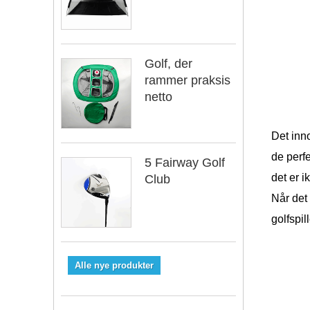
Golf, der
rammer praksis
netto
Det inn
de perfe
5 Fairway Golf
det er i
Club
Når det
golfspi
Alle nye produkter