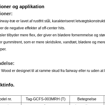
ioner og applikation
ioner:
irway-træ er lavet af rustfrit stål, karakteriseret letvægtskonstruk
r de negative effekter af off-center hits.
sler tilbyder mere flex, der giver en blødere fornemmelse og større
er gummitrent, som er mere skridsikre, vandtæt, blødere og m
per.
delse:
Wood er designet til at ramme skud fra fairway eller ru uden at 
ktinfo.
del nr.
Tag-GCFS-003MRH (T)
Betegnelse