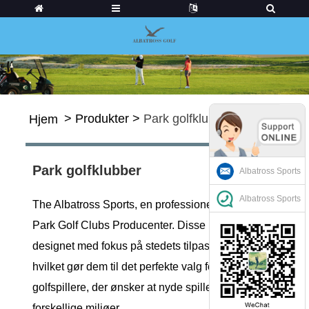
>
Produkter
>
Park golfklubber
Hjem
Park golfklubber
Albatross Sports
Albatross Sports
The Albatross Sports, en professionel China
Park Golf Clubs Producenter. Disse køller er
designet med fokus på stedets tilpasningsevne,
hvilket gør dem til det perfekte valg for
golfspillere, der ønsker at nyde spillet i
forskellige miljøer.