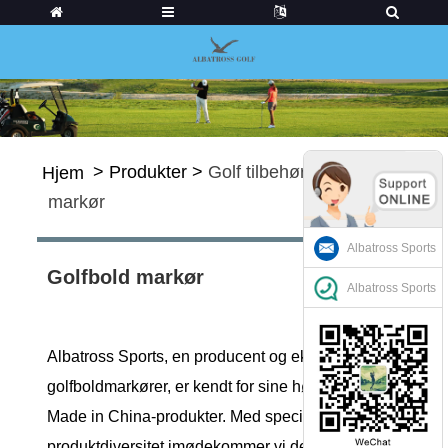
>
Produkter
>
Golf tilbehør
>
Golfbold
Hjem
markør
Albatross Sports
Golfbold markør
Albatross Sports
Albatross Sports, en producent og eksportør af
golfboldmarkører, er kendt for sine højkvalitets,
Made in China-produkter. Med speciale i
produktdiversitet imødekommer vi de unikke