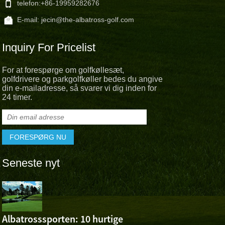
telefon:
+86-19959282676
E-mail:
jecin@the-albatross-golf.com
Inquiry For Pricelist
For at forespørge om golfkøllesæt,
golfdrivere og parkgolfkøller bedes du angive
din e-mailadresse, så svarer vi dig inden for
24 timer.
Seneste nyt
Albatross 
Cheer For 
Ashuns sejr ved Volvo 
Albatrosssporten: 10 hurtige