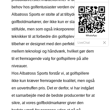
behov hos golfentusiaster verden over.
Albatross Sports er stolte af at tilbyde udsøgte
golfboldmarkører, der ikke kun er slanke og
stilfulde, men som også inkorporerer innovative
teknikker til at forbedre din golfoplevelse. Vores
LiveChat
tilbehør er designet med den perfekte balance
mellem teknologi og håndværk, hvilket gør dem
til et fremragende valg for golfspillere på alle
niveauer.
Hos Albatross Sports forstår vi, at golfspillere
ikke kun kræver fremragende kvalitet, men også
en uovertruffen pris. Det er derfor, vi har indgået
et samarbejde med de bedste producenter for at
sikre, at vores golfboldmarkører giver den