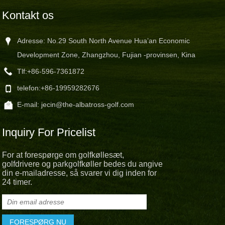
Kontakt os
Adresse: No.29 South North Avenue Hua’an Economic
Development Zone, Zhangzhou, Fujian -provinsen, Kina
Tlf:
+86-596-7361872
telefon:
+86-19959282676
E-mail:
jecin@the-albatross-golf.com
Inquiry For Pricelist
For at forespørge om golfkøllesæt,
golfdrivere og parkgolfkøller bedes du angive
din e-mailadresse, så svarer vi dig inden for
24 timer.