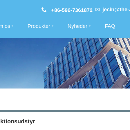
jecin@the-
+86-596-7361872
m os
Produkter
Nyheder
FAQ
ktionsudstyr