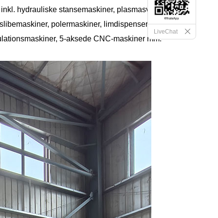
t inkl. hydrauliske stansemaskiner, plasmasvejsere,
libemaskiner, polermaskiner, limdispensere,
LiveChat
odulationsmaskiner, 5-aksede CNC-maskiner mm.