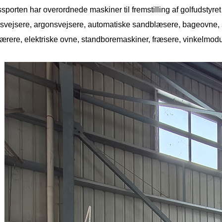
sporten har overordnede maskiner til fremstilling af golfudstyre
vejsere, argonsvejsere, automatiske sandblæsere, bageovne, s
ærere, elektriske ovne, standboremaskiner, fræsere, vinkelm