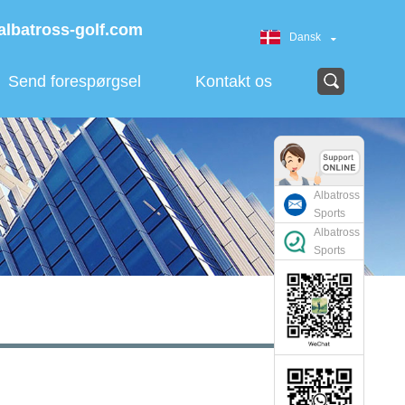
albatross-golf.com
Dansk
Send forespørgsel
Kontakt os
Albatross
Sports
Albatross
Sports