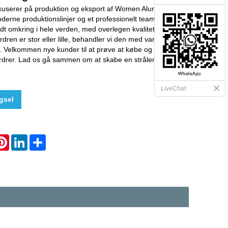
okuserer på produktion og eksport af Women Aluminium
derne produktionslinjer og et professionelt team. Vores
dt omkring i hele verden, med overlegen kvalitet og lave
rdren er stor eller lille, behandler vi den med varm og
e. Velkommen nye kunder til at prøve at købe og gamle
 ordrer. Lad os gå sammen om at skabe en strålende fremtid
LiveChat
gsel
hatsApp
Pinterest
LinkedIn
Share