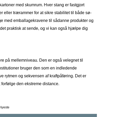
i kartoner med skumrum. Hver stang er fastgjort
r eller trærammer for at sikre stabilitet til både sø-
lige med emballagekravene til sådanne produkter og
 det praktisk at sende, og vi kan også hjælpe dig
lere på mellemniveau. Den er også velegnet til
nstitutioner bruger den som en indledende
ve rytmen og sekvensen af ​​kraftpåføring. Det er
 at forfølge den ekstreme distance.
 Nyeste