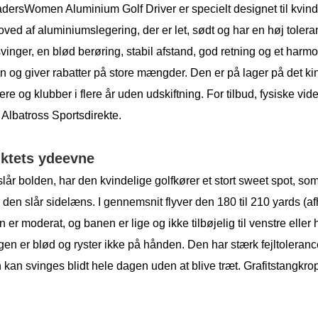
adersWomen Aluminium Golf Driver er specielt designet til kvin
oved af aluminiumslegering, der er let, sødt og har en høj toleranc
vinger, en blød berøring, stabil afstand, god retning og et harmon
en og giver rabatter på store mængder. Den er på lager på det ki
lere og klubber i flere år uden udskiftning. For tilbud, fysiske vi
 Albatross Sportsdirekte.
ktets ydeevne
slår bolden, har den kvindelige golfkører et stort sweet spot, s
 den slår sidelæns. I gennemsnit flyver den 180 til 210 yards (a
 er moderat, og banen er lige og ikke tilbøjelig til venstre eller
gen er blød og ryster ikke på hånden. Den har stærk fejltoleranc
 kan svinges blidt hele dagen uden at blive træt. Grafitstangkro