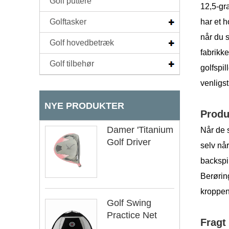
Golf puttere
12,5-gr
Golftasker
har et h
når du s
Golf hovedbetræk
fabrikk
Golf tilbehør
golfspil
venligst
NYE PRODUKTER
Produ
Damer 'Titanium
Når de 
Golf Driver
selv når
backspin
Berørin
kroppen
Golf Swing
Practice Net
Fragt