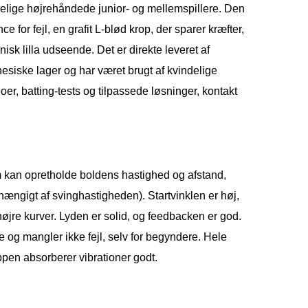
delige højrehåndede junior- og mellemspillere. Den
e for fejl, en grafit L-blød krop, der sparer kræfter,
isk lilla udseende. Det er direkte leveret af
nesiske lager og har været brugt af kvindelige
deoer, batting-tests og tilpassede løsninger, kontakt
om kan opretholde boldens hastighed og afstand,
fhængigt af svinghastigheden). Startvinklen er høj,
 højre kurver. Lyden er solid, og feedbacken er god.
e og mangler ikke fejl, selv for begyndere. Hele
ppen absorberer vibrationer godt.