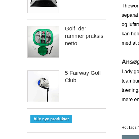
Thewomen
separat 
og luft
Golf, der
kan hold
rammer praksis
netto
med at s
Ansø
Lady go
5 Fairway Golf
Club
teambui
trænings
mere end
Alle nye produkter
Hot Tags: 