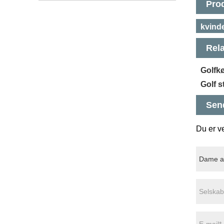
Pro
kvinde
Rela
Golfkø
Golf s
Sen
Du er ve