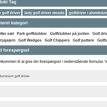
dukt Tag
 golf driver
lady golf driver woods
golfdriver i aluminiu
teret kategori
ller sæt
Park golfklubber
Golfklubber på jorden
Golf dri
trygejern
Golf Wedges
Golf Chippers
Golf puttere
Golft
d forespørgsel
lkommen til at give din forespørgsel i nedenstående formular. Vi