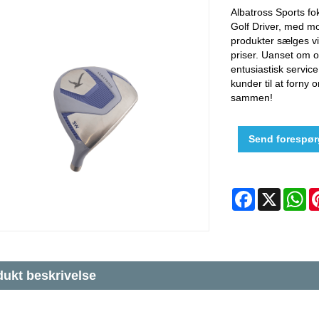
Albatross Sports f
Golf Driver, med mo
produkter sælges vi
priser. Uanset om o
entusiastisk servic
kunder til at forny
sammen!
Send forespør
Facebook
X
W
ukt beskrivelse