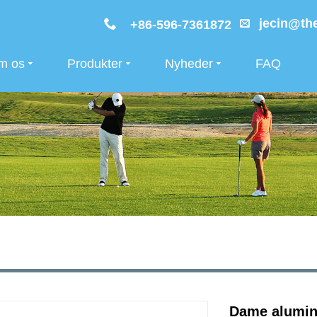
jecin@the
+86-596-7361872
m os
Produkter
Nyheder
FAQ
Dame alumini