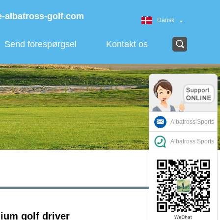
-albatross-golf.com
Dansk
Send forespørgsel
Kontakt os
Albatross Sports
Albatross Sports
um golf driver