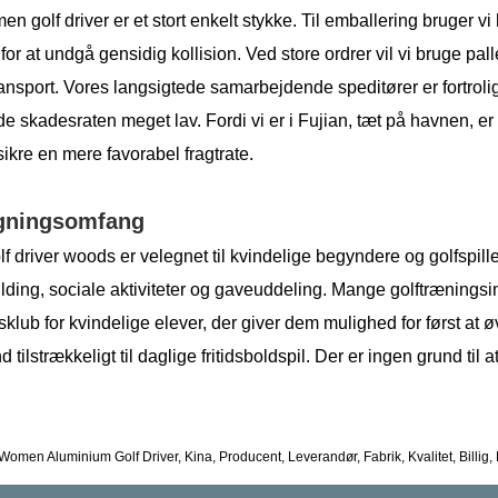
 golf driver er et stort enkelt stykke. Til emballering bruger v
for at undgå gensidig kollision. Ved store ordrer vil vi bruge palle
transport. Vores langsigtede samarbejdende speditører er fortro
e skadesraten meget lav. Fordi vi er i Fujian, tæt på havnen, er
ikre en mere favorabel fragtrate.
gningsomfang
lf driver woods er velegnet til kvindelige begyndere og golfspil
lding, sociale aktiviteter og gaveuddeling. Mange golftræningsi
klub for kvindelige elever, der giver dem mulighed for først at ø
 tilstrækkeligt til daglige fritidsboldspil. Der er ingen grund til
Women Aluminium Golf Driver, Kina, Producent, Leverandør, Fabrik, Kvalitet, Billig,