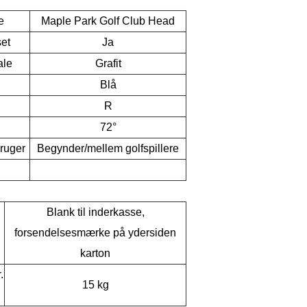
e
Maple Park Golf Club Head
set
Ja
ale
Grafit
Blå
R
72°
ruger
Begynder/mellem golfspillere
Blank til inderkasse,
forsendelsesmærke på ydersiden
karton
.
15 kg