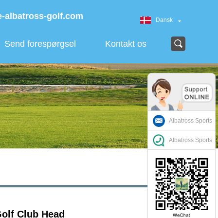
-albatross-golf.com
Dansk
Send forespørgsel
Kontakt os
Albatross Sports
Albatross Sports
olf Club Head