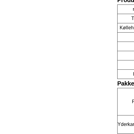
T
Kølleh
Pakke
Yderkar