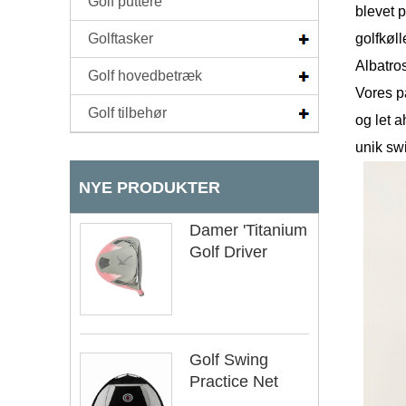
Golf puttere
blevet p
Golftasker
golfkøl
Albatros
Golf hovedbetræk
Vores pa
Golf tilbehør
og let a
unik swi
NYE PRODUKTER
Damer 'Titanium
Golf Driver
Golf Swing
Practice Net