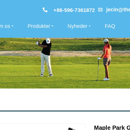
jecin@the
+86-596-7361872
m os
Produkter
Nyheder
FAQ
Maple Park G