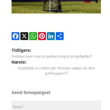
Facebook
X
WhatsApp
Pinterest
LinkedIn
Share
Tidligere:
Hvordan laver man et perfekt sving til en golfspiller?
Næste:
Kulstofstål vs rustfrit stål: Hvordan vælger du dine
golfstrygejern?
Send forespørgsel