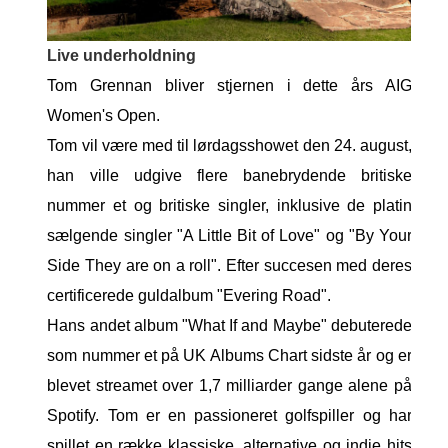
Live underholdning
Tom Grennan bliver stjernen i dette års AIG
Women's Open.
Tom vil være med til lørdagsshowet den 24. august,
han ville udgive flere banebrydende britiske
nummer et og britiske singler, inklusive de platin
sælgende singler "A Little Bit of Love" og "By Your
Side They are on a roll". Efter succesen med deres
certificerede guldalbum "Evering Road".
Hans andet album "What If and Maybe" debuterede
som nummer et på UK Albums Chart sidste år og er
blevet streamet over 1,7 milliarder gange alene på
Spotify. Tom er en passioneret golfspiller og har
spillet en række klassiske, alternative og indie hits