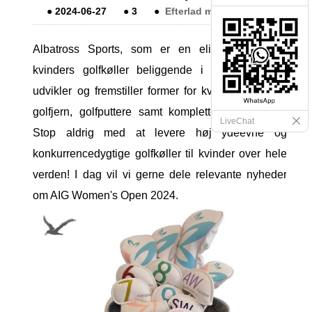
●
2024-06-27
●
3
●
Efterlad mig en besked
Albatross Sports, som er en eliteproducent af
kvinders golfkøller beliggende i Fujian i Kina,
udvikler og fremstiller former for kvindegolfkørere,
golfjern, golfputtere samt komplette golfkøllesæt.
LiveChat
Stop aldrig med at levere høj ydeevne og
konkurrencedygtige golfkøller til kvinder over hele
verden! I dag vil vi gerne dele relevante nyheder
om AIG Women's Open 2024.