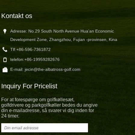
Kontakt os
Adresse: No.29 South North Avenue Hua’an Economic
Development Zone, Zhangzhou, Fujian -provinsen, Kina
Tlf:
+86-596-7361872
telefon:
+86-19959282676
E-mail:
jecin@the-albatross-golf.com
Inquiry For Pricelist
For at forespørge om golfkøllesæt,
golfdrivere og parkgolfkøller bedes du angive
din e-mailadresse, så svarer vi dig inden for
24 timer.