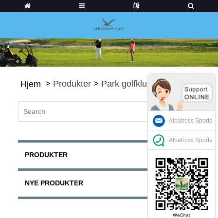
>
Produkter
>
Park golfklubber
Hjem
Albatross Sports
Albatross Sports
PRODUKTER
NYE PRODUKTER