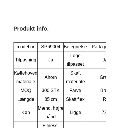
Produkt info.
model nr.
SP69004
Betegnelse
Park golfklub
Logo
Tilpasning
Ja
Ja
tilpasset
Køllehoved
Skaft
Ahorn
Grafit
materiale
materiale
MOQ
300 STK
Farve
Brun
Længde
85 cm
Skaft flex
R
Mænd, højre
Køn
Ligge
72°
hånd
Fitness,