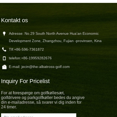
Kontakt os
Adresse: No.29 South North Avenue Hua’an Economic
Development Zone, Zhangzhou, Fujian -provinsen, Kina
Tlf:
+86-596-7361872
telefon:
+86-19959282676
E-mail:
jecin@the-albatross-golf.com
Inquiry For Pricelist
For at forespørge om golfkøllesæt,
golfdrivere og parkgolfkøller bedes du angive
din e-mailadresse, så svarer vi dig inden for
24 timer.