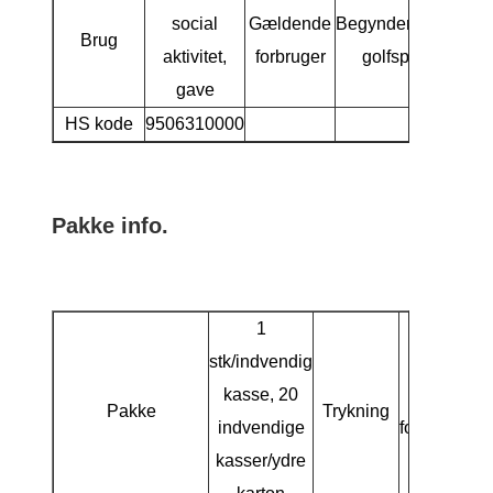
social
Gældende
Begynder/mellem
Brug
aktivitet,
forbruger
golfspillere
gave
HS kode
9506310000
Pakke info.
1
stk/indvendig
Blank 
kasse, 20
inderka
Pakke
Trykning
indvendige
forsendels
kasser/ydre
på yderk