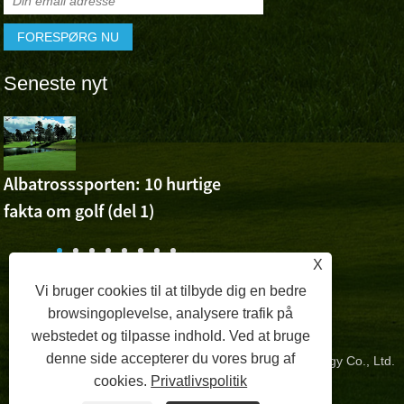
Seneste nyt
Albatross 
Cheer For 
Ashuns sejr ved Volvo 
Albatrosssporten: 10 hurtige
Open
fakta om golf (del 1)
n
X
Vi bruger cookies til at tilbyde dig en bedre
browsingoplevelse, analysere trafik på
webstedet og tilpasse indhold. Ved at bruge
denne side accepterer du vores brug af
Copyright © 2024 Zhangzhou Albatross Sports Technology Co., Ltd.
cookies.
Privatlivspolitik
Alle rettigheder forbeholdes.