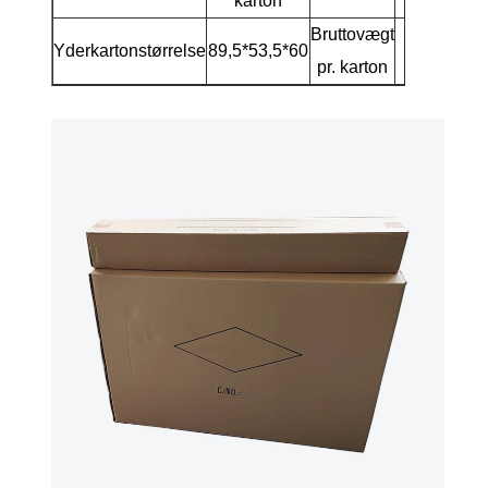
karton
Bruttovægt
Yderkartonstørrelse
89,5*53,5*60
15 k
pr. karton