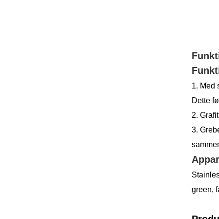
Funkt
Funkt
1. Med s
Dette fø
2. Grafi
3. Greb
sammenl
Appar
Stainles
green, 
Produ