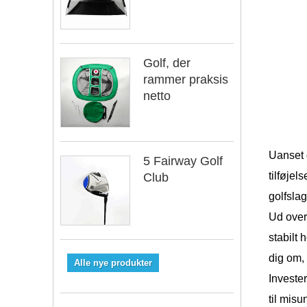
Golf, der
rammer praksis
netto
Uanset 
5 Fairway Golf
tilføjel
Club
golfslag
Ud over
stabilt 
dig om, 
Alle nye produkter
Invester
til mis