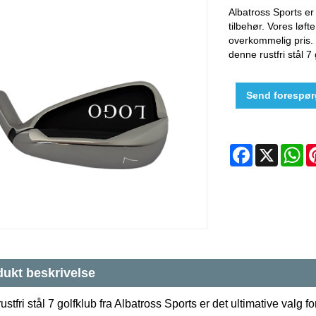
Albatross Sports er
tilbehør. Vores løft
overkommelig pris.
denne rustfri stål 7 
Send forespør
Facebook
X
W
ukt beskrivelse
stfri stål 7 golfklub fra Albatross Sports er det ultimative valg fo