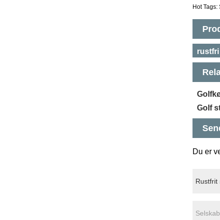
Hot Tags: 
Pro
rustfri
Rela
Golfkø
Golf s
Sen
Du er ve