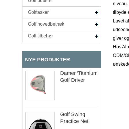
Golf puttere
niveau. 
Golftasker
tilbyde
Lavet af
Golf hovedbetræk
udseend
Golf tilbehør
giver o
Hos Alba
ODM/OEM
NYE PRODUKTER
ønskede
Damer 'Titanium
Golf Driver
Golf Swing
Practice Net