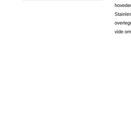
hoveder
Stainles
overlege
vide om