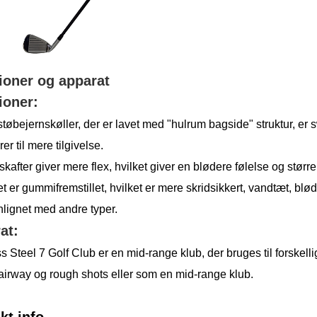
ioner og apparat
ioner:
tøbejernskøller, der er lavet med "hulrum bagside" struktur, er swe
rer til mere tilgivelse.
tskafter giver mere flex, hvilket giver en blødere følelse og større 
et er gummifremstillet, hvilket er mere skridsikkert, vandtæt, b
ignet med andre typer.
at:
s Steel 7 Golf Club er en mid-range klub, der bruges til forskelli
fairway og rough shots eller som en mid-range klub.
kt info.