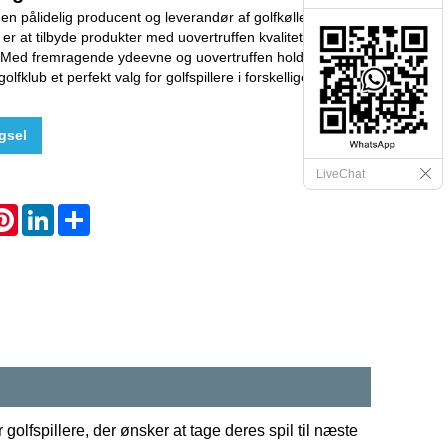
 en pålidelig producent og leverandør af golfkøller og
e er at tilbyde produkter med uovertruffen kvalitet til en
 Med fremragende ydeevne og uovertruffen holdbarhed er
golfklub et perfekt valg for golfspillere i forskellige kvaliteter.
gsel
LiveChat
hatsApp
Pinterest
LinkedIn
Share
r golfspillere, der ønsker at tage deres spil til næste