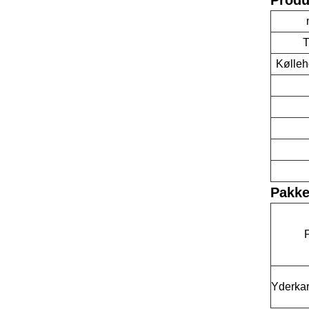
T
Kølleh
Pakke
Yderkar