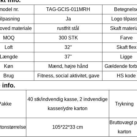
model nr.
TAG-GCIS-011MRH
Betegnels
ilpasning
Ja
Logo tilpas
oved materiale
rustfrit stål
Skaft materi
MOQ
300 STK
Farve
Loft
32°
Skaft flex
Længde
37''
Ligge
Køn
Mænd, højre hånd
Gældende forb
Brug
Fitness, social aktivitet, gave
HS kode
 info.
40 stk/indvendig kasse, 2 indvendige
Pakke
Trykning
kasser/ydre karton
Bruttovægt p
tonstørrelse
105*22*33 cm
karton