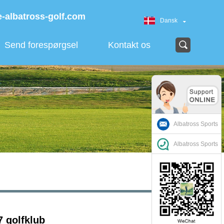
-albatross-golf.com
Dansk
Send forespørgsel
Kontakt os
Albatross Sports
Albatross Sports
 7 golfklub