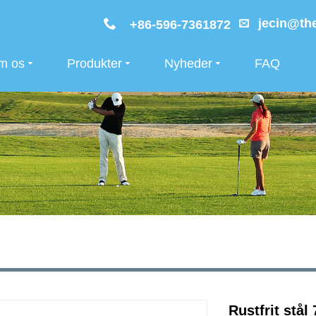
jecin@the
+86-596-7361872
m os
Produkter
Nyheder
FAQ
Rustfrit stål