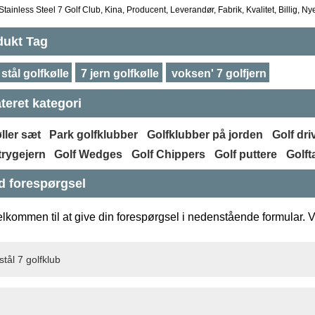
Stainless Steel 7 Golf Club, Kina, Producent, Leverandør, Fabrik, Kvalitet, Billig, Ny
dukt Tag
 stål golfkølle
7 jern golfkølle
voksen' 7 golfjern
teret kategori
ller sæt
Park golfklubber
Golfklubber på jorden
Golf dri
trygejern
Golf Wedges
Golf Chippers
Golf puttere
Golft
d forespørgsel
lkommen til at give din forespørgsel i nedenstående formular. Vi