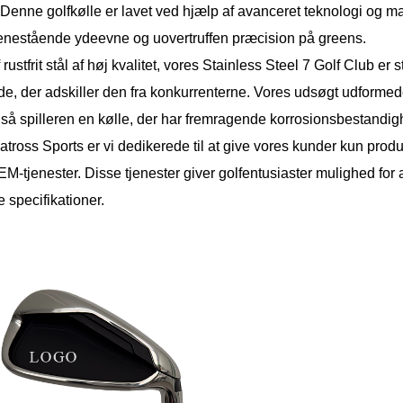
Denne golfkølle er lavet ved hjælp af avanceret teknologi og mater
 enestående ydeevne og uovertruffen præcision på greens.
 rustfrit stål af høj kvalitet, vores Stainless Steel 7 Golf Club er 
e, der adskiller den fra konkurrenterne. Vores udsøgt udformed
gså spilleren en kølle, der har fremragende korrosionsbestandig
tross Sports er vi dedikerede til at give vores kunder kun produkt
-tjenester. Disse tjenester giver golfentusiaster mulighed for a
 specifikationer.