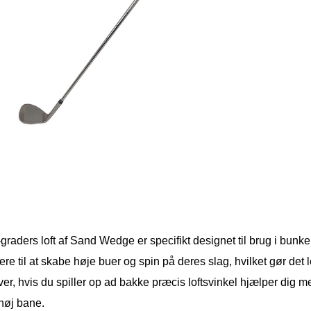
raders loft af Sand Wedge er specifikt designet til brug i bunker
lere til at skabe høje buer og spin på deres slag, hvilket gør det
er, hvis du spiller op ad bakke præcis loftsvinkel hjælper dig m
høj bane.