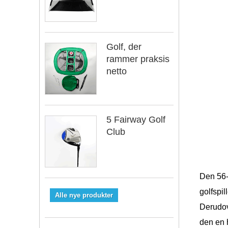
Golf, der
rammer praksis
netto
5 Fairway Golf
Club
Den 56-g
golfspil
Alle nye produkter
Derudov
den en 