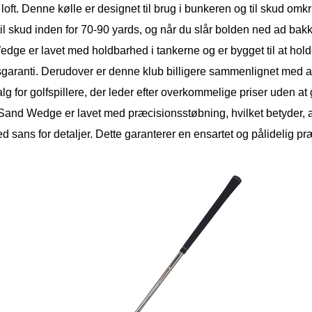
loft. Denne kølle er designet til brug i bunkeren og til skud om
til skud inden for 70-90 yards, og når du slår bolden ned ad bak
dge er lavet med holdbarhed i tankerne og er bygget til at hold
tsgaranti. Derudover er denne klub billigere sammenlignet med an
alg for golfspillere, der leder efter overkommelige priser uden 
and Wedge er lavet med præcisionsstøbning, hvilket betyder, at f
d sans for detaljer. Dette garanterer en ensartet og pålidelig p