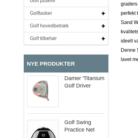
Golf puttere
graders 
Golftasker
perfekt 
Sand We
Golf hovedbetræk
kvalite
Golf tilbehør
ideelt v
Denne S
lavet me
NYE PRODUKTER
Damer 'Titanium
Golf Driver
Golf Swing
Practice Net