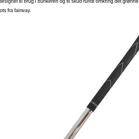
designet til brug i bunkeren og til skud rundt omkring det grønn
ots fra fairway.