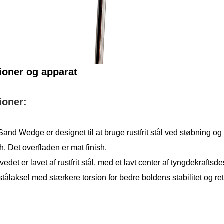
ioner og apparat
ioner:
and Wedge er designet til at bruge rustfrit stål ved støbning o
sh. Det overfladen er mat finish.
edet er lavet af rustfrit stål, med et lavt center af tyngdekraftsde
tålaksel med stærkere torsion for bedre boldens stabilitet og re