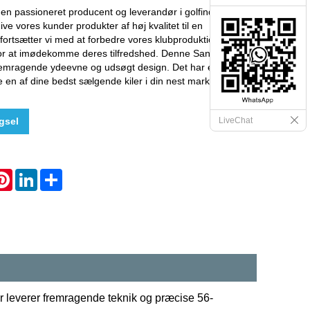
 en passioneret producent og leverandør i golfindustrien.
ve vores kunder produkter af høj kvalitet til en
fortsætter vi med at forbedre vores klubproduktionsteknik,
for at imødekomme deres tilfredshed. Denne Sand Wedge
remragende ydeevne og udsøgt design. Det har et stort
re en af ​​dine bedst sælgende kiler i din nest marketingplan.
gsel
LiveChat
hatsApp
Pinterest
LinkedIn
Share
 leverer fremragende teknik og præcise 56-