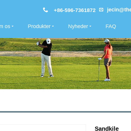
jecin@the
+86-596-7361872
m os
Produkter
Nyheder
FAQ
Sandkile