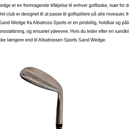
dge er en fremragende tilføjelse til enhver golftaske, især for 
et club er designet til at passe til golfspillere på alle niveauer, f
nd Wedge fra Albatross Sports er en prisbillig, holdbar og pålid
onsstøbning, og ensartet ydeevne. Hvis du leder efter en sandki
ikke længere end til Albatrossen Sports Sand Wedge.