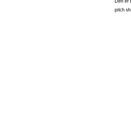
Den er 
pitch sh