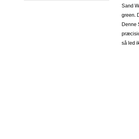
Sand We
green. D
Denne Sa
præcisi
så led 