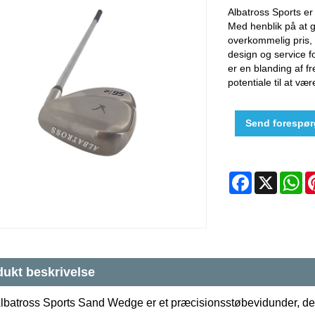
Albatross Sports er
Med henblik på at gi
overkommelig pris, 
design og service 
er en blanding af f
potentiale til at væ
Send forespør
Facebook
X
W
ukt beskrivelse
lbatross Sports Sand Wedge er et præcisionsstøbevidunder, der