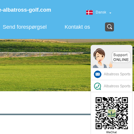
-albatross-golf.com
Dansk
Send forespørgsel
Kontakt os
Albatross Sports
Albatross Sports