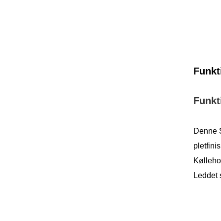
Funkt
Funkt
Denne S
pletfini
Køllehov
Leddet s