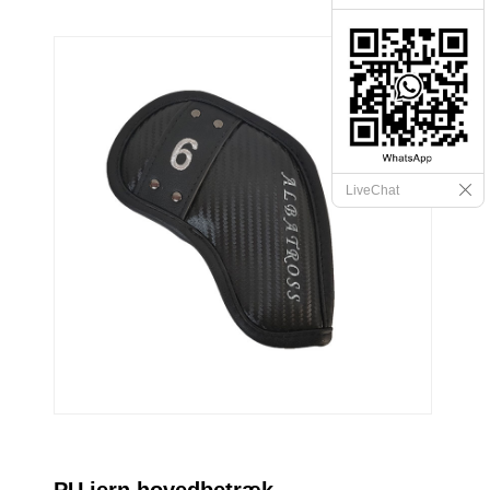
LiveChat
PU jern hovedbetræk