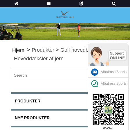
>
Produkter
>
Golf hovedbetræk
>
Hjem
Hoveddæksler af jern
Albatross Sports
Albatross Sports
PRODUKTER
NYE PRODUKTER