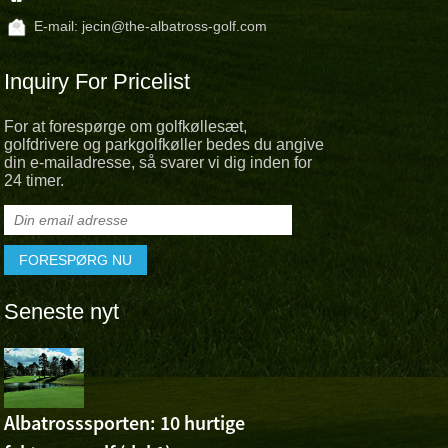
E-mail:
jecin@the-albatross-golf.com
Inquiry For Pricelist
For at forespørge om golfkøllesæt,
golfdrivere og parkgolfkøller bedes du angive
din e-mailadresse, så svarer vi dig inden for
24 timer.
Seneste nyt
Albatross 
Cheer For 
Ashuns sejr ved Volvo 
Albatrosssporten: 10 hurtige