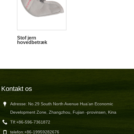
Stof jern
hovedbetræk
Kontakt os
Adresse: No.29 South North Avenue Hua’an Economic
Development Zone, Zhangzhou, Fujian -provinsen, Kina
Tlf:
+86-596-7361872
telefon:
+86-19959282676