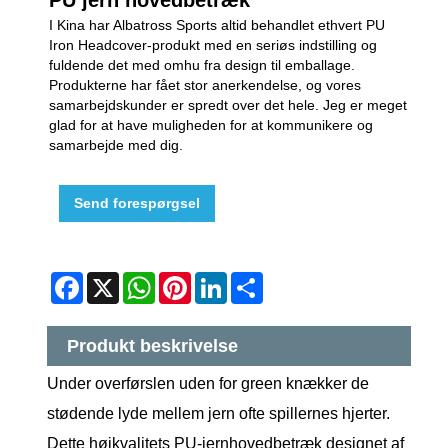
I Kina har Albatross Sports altid behandlet ethvert PU
Iron Headcover-produkt med en seriøs indstilling og
fuldende det med omhu fra design til emballage.
Produkterne har fået stor anerkendelse, og vores
samarbejdskunder er spredt over det hele. Jeg er meget
glad for at have muligheden for at kommunikere og
samarbejde med dig.
Send forespørgsel
Facebook
X
WhatsApp
Pinterest
LinkedIn
Share
Produkt beskrivelse
Under overførslen uden for green knækker de
stødende lyde mellem jern ofte spillernes hjerter.
Dette højkvalitets PU-jernhovedbetræk designet af