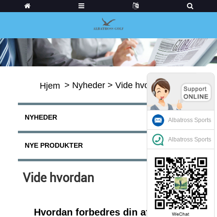
>
Nyheder
>
Vide hvordan
Hjem
NYHEDER
Albatross Sports
Albatross Sports
NYE PRODUKTER
Vide hvordan
Hvordan forbedres din afstand fra