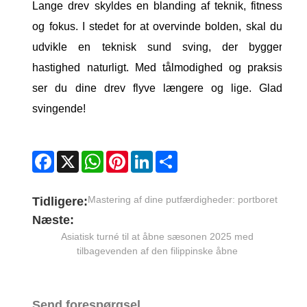
Lange drev skyldes en blanding af teknik, fitness
og fokus. I stedet for at overvinde bolden, skal du
udvikle en teknisk sund sving, der bygger
hastighed naturligt. Med tålmodighed og praksis
ser du dine drev flyve længere og lige. Glad
svingende!
Facebook
X
WhatsApp
Pinterest
LinkedIn
Share
Mastering af dine putfærdigheder: portboret
Tidligere:
Næste:
Asiatisk turné til at åbne sæsonen 2025 med
tilbagevenden af ​​den filippinske åbne
Send forespørgsel