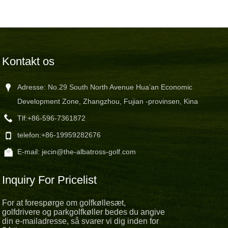
Kontakt os
Adresse: No.29 South North Avenue Hua’an Economic
Development Zone, Zhangzhou, Fujian -provinsen, Kina
Tlf:
+86-596-7361872
telefon:
+86-19959282676
E-mail:
jecin@the-albatross-golf.com
Inquiry For Pricelist
For at forespørge om golfkøllesæt,
golfdrivere og parkgolfkøller bedes du angive
din e-mailadresse, så svarer vi dig inden for