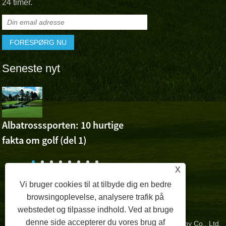
24 timer.
Seneste nyt
Albatross 
Cheer For 
Ashuns sejr ved Volvo 
Albatrosssporten: 10 hurtige
Open
fakta om golf (del 1)
n
X
Vi bruger cookies til at tilbyde dig en bedre
browsingoplevelse, analysere trafik på
webstedet og tilpasse indhold. Ved at bruge
denne side accepterer du vores brug af
Copyright © 2024 Zhangzhou Albatross Sports Technology Co., Ltd.