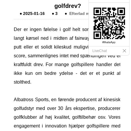
golfdrev?
●
2025-01-16
●
3
●
Efterlad mig en besked
Der er ingen følelse i golf helt som at smadre et
langt kørsel ned i midten af ​​fairway. Mens en stor
putt eller et solidt kileskud muligvis forbedrer din
LiveChat
score, sammenlignes intet med spændingen ved et
kraftfuldt drev. For mange golfspillere handler det
ikke kun om bedre ydelse - det er et punkt af
stolthed.
Albatross Sports, en førende producent af kinesisk
golfudstyr med over 30 års ekspertise, producerer
golfklubber af høj kvalitet, golftilbehør osv. Vores
engagement i innovation hjælper golfspillere med