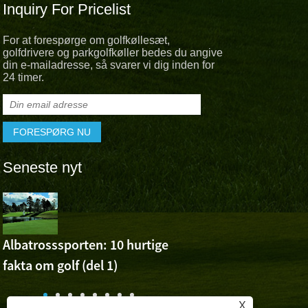
Inquiry For Pricelist
For at forespørge om golfkøllesæt,
golfdrivere og parkgolfkøller bedes du angive
din e-mailadresse, så svarer vi dig inden for
24 timer.
Seneste nyt
Albatross 
Cheer For 
Ashuns sejr ved Volvo 
Albatrosssporten: 10 hurtige
Open
fakta om golf (del 1)
n
X