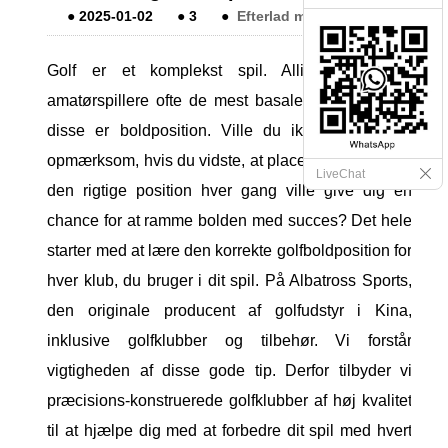
●
2025-01-02
●
3
●
Efterlad mig en besked
Golf er et komplekst spil. Alligevel overser
amatørspillere ofte de mest basale detaljer. En af
disse er boldposition. Ville du ikke være mere
opmærksom, hvis du vidste, at placering af bolden i
LiveChat
den rigtige position hver gang ville give dig en
chance for at ramme bolden med succes? Det hele
starter med at lære den korrekte golfboldposition for
hver klub, du bruger i dit spil. På Albatross Sports,
den originale producent af golfudstyr i Kina,
inklusive golfklubber og tilbehør. Vi forstår
vigtigheden af ​​disse gode tip. Derfor tilbyder vi
præcisions-konstruerede golfklubber af høj kvalitet
til at hjælpe dig med at forbedre dit spil med hvert