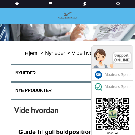
>
Nyheder
>
Vide hvordan
Hjem
NYHEDER
Albatross Sports
Albatross Sports
NYE PRODUKTER
Vide hvordan
Guide til golfboldposition efter klub