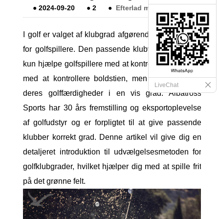
●
2024-09-20
●
2
●
Efterlad mig en besked
I golf er valget af klubgrad afgørende for ydeevnen
for golfspillere. Den passende klubvinkel kan ikke
kun hjælpe golfspillere med at kontrollere boldstien
med at kontrollere boldstien, men også forbedre
LiveChat
deres golffærdigheder i en vis grad. Albatross
Sports har 30 års fremstilling og eksportoplevelse
af golfudstyr og er forpligtet til at give passende
klubber korrekt grad. Denne artikel vil give dig en
detaljeret introduktion til udvælgelsesmetoden for
golfklubgrader, hvilket hjælper dig med at spille frit
på det grønne felt.