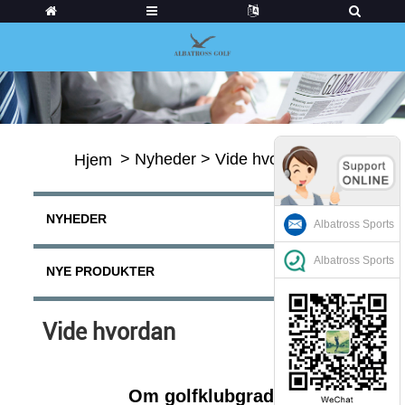
>
Nyheder
>
Vide hvordan
Hjem
NYHEDER
Albatross Sports
Albatross Sports
NYE PRODUKTER
Vide hvordan
Om golfklubgrader