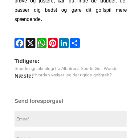
prøve og justere, kan du finde de klubber, der
passer dig bedst og gøre dit golfspil mere
spændende.
Facebook
X
WhatsApp
Pinterest
LinkedIn
Share
Tidligere:
Smedningsteknologi fra Albatross Sports Golf Woods
Hvordan vælger jeg det rigtige golfgreb?
Næste:
Send forespørgsel