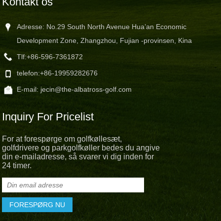
Kontakt os
Adresse: No.29 South North Avenue Hua’an Economic
Development Zone, Zhangzhou, Fujian -provinsen, Kina
Tlf:
+86-596-7361872
telefon:
+86-19959282676
E-mail:
jecin@the-albatross-golf.com
Inquiry For Pricelist
For at forespørge om golfkøllesæt,
golfdrivere og parkgolfkøller bedes du angive
din e-mailadresse, så svarer vi dig inden for
24 timer.