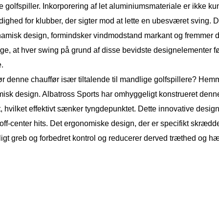
 golfspiller. Inkorporering af let aluminiumsmateriale er ikke
ghed for klubber, der sigter mod at lette en ubesværet sving. De
amisk design, formindsker vindmodstand markant og fremmer derv
age, at hver swing på grund af disse bevidste designelementer f
e.
r denne chauffør især tiltalende til mandlige golfspillere? Hemm
sk design. Albatross Sports har omhyggeligt konstrueret denne dr
, hvilket effektivt sænker tyngdepunktet. Dette innovative design
off-center hits. Det ergonomiske design, der er specifikt skrædde
igt greb og forbedret kontrol og reducerer derved træthed og h