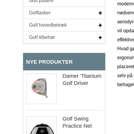
Golf puttere
moderne
Golftasker
nødvendi
aerodyn
Golf hovedbetræk
vil opd
Golf tilbehør
effektiv
Hvad gø
ergonomi
NYE PRODUKTER
placeret
Damer 'Titanium
selv på 
Golf Driver
behagel
Golf Swing
Practice Net