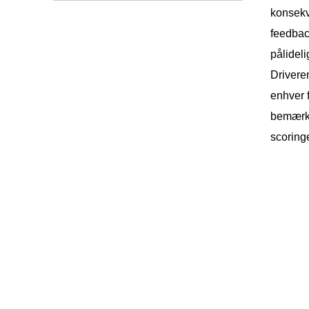
konsekv
feedback
pålideli
Driveren
enhver f
bemærke
scoringe