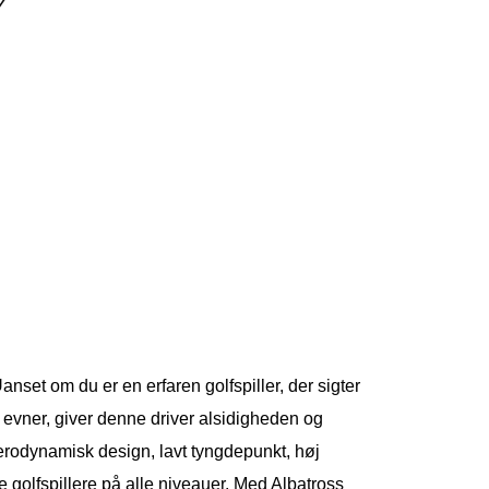
nset om du er en erfaren golfspiller, der sigter
e evner, giver denne driver alsidigheden og
aerodynamisk design, lavt tyngdepunkt, høj
ge golfspillere på alle niveauer. Med Albatross