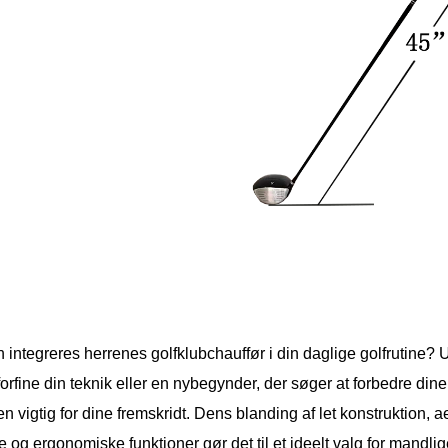
integreres herrenes golfklubchauffør i din daglige golfrutine? Ua
orfine din teknik eller en nybegynder, der søger at forbedre din
 vigtig for dine fremskridt. Dens blanding af let konstruktion, 
se og ergonomiske funktioner gør det til et ideelt valg for mandli