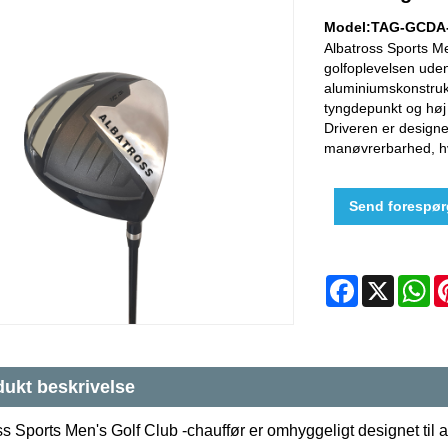
Model:TAG-GCDA
Albatross Sports Me
golfoplevelsen uden
aluminiumskonstruk
tyngdepunkt og høj 
Driveren er designe
manøvrerbarhed, hvil
Send forespør
Facebook
X
W
ukt beskrivelse
ss Sports Men's Golf Club -chauffør er omhyggeligt designet ti