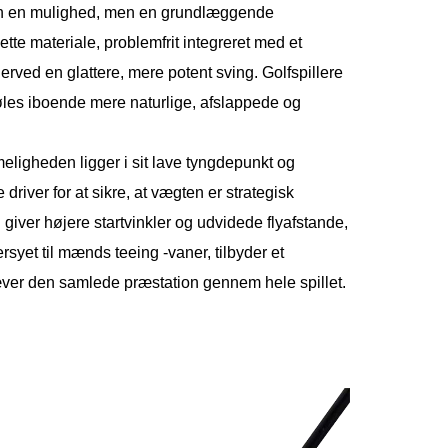
 kun en mulighed, men en grundlæggende
tte materiale, problemfrit integreret med et
ed en glattere, mere potent sving. Golfspillere
øles iboende mere naturlige, afslappede og
eligheden ligger i sit lave tyngdepunkt og
iver for at sikre, at vægten er strategisk
 giver højere startvinkler og udvidede flyafstande,
rsyet til mænds teeing -vaner, tilbyder et
æver den samlede præstation gennem hele spillet.