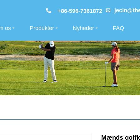
jecin@the
+86-596-7361872
m os
Produkter
Nyheder
FAQ
Mænds golfk