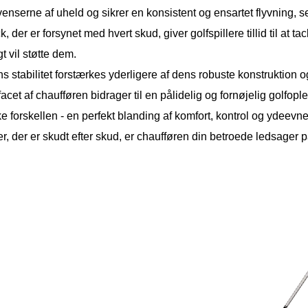
enserne af uheld og sikrer en konsistent og ensartet flyvning, 
, der er forsynet med hvert skud, giver golfspillere tillid til at 
gt vil støtte dem.
s stabilitet forstærkes yderligere af dens robuste konstruktion og d
acet af chaufføren bidrager til en pålidelig og fornøjelig golfople
 forskellen - en perfekt blanding af komfort, kontrol og ydeevn
r, der er skudt efter skud, er chaufføren din betroede ledsager 