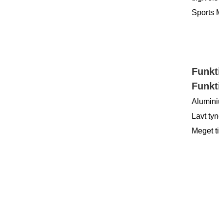
Sports M
Funkt
Funkt
Alumini
Lavt ty
Meget t