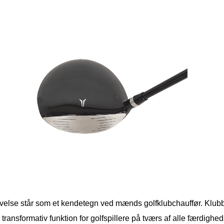
givelse står som et kendetegn ved mænds golfklubchauffør. Klub
 transformativ funktion for golfspillere på tværs af alle færdig