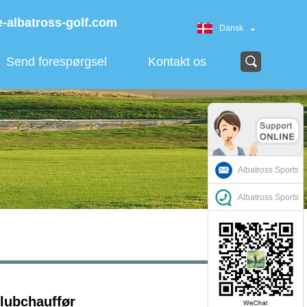
-albatross-golf.com
Dansk
Send forespørgsel
Kontakt os
Albatross Sports
Albatross Sports
lubchauffør