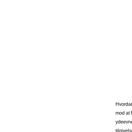
Hvordan 
mod at f
ydeevnen
tilgivel