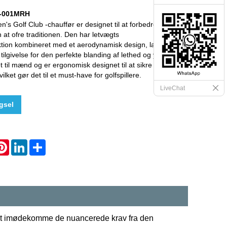
-001MRH
n's Golf Club -chauffør er designet til at forbedre
 at ofre traditionen. Den har letvægts
tion kombineret med et aerodynamisk design, lavt
tilgivelse for den perfekte blanding af lethed og ydeevne.
t til mænd og er ergonomisk designet til at sikre komfort og
ket gør det til et must-have for golfspillere.
LiveChat
gsel
hatsApp
Pinterest
LinkedIn
Share
l at imødekomme de nuancerede krav fra den