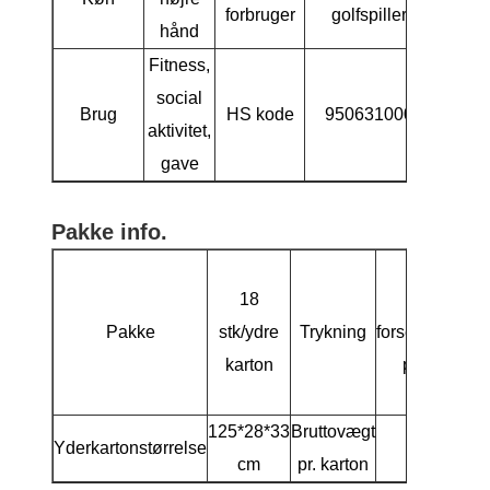
forbruger
golfspillere
hånd
Fitness,
social
Brug
HS kode
9506310000
aktivitet,
gave
Pakke info.
Blank til
18
inderkasse
Pakke
stk/ydre
Trykning
forsendelses
karton
på ydersid
karton
125*28*33
Bruttovægt
Yderkartonstørrelse
7 kg
cm
pr. karton