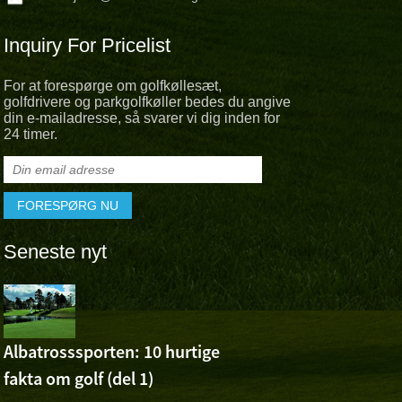
Inquiry For Pricelist
For at forespørge om golfkøllesæt,
golfdrivere og parkgolfkøller bedes du angive
din e-mailadresse, så svarer vi dig inden for
24 timer.
Seneste nyt
Albatross 
Cheer For 
Ashuns sejr ved Volvo 
Albatrosssporten: 10 hurtige
Open
fakta om golf (del 1)