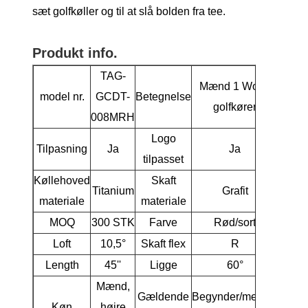
sæt golfkøller og til at slå bolden fra tee.
Produkt info.
TAG-
Mænd 1 Wood
model nr.
GCDT-
Betegnelse
golfkører
008MRH
Logo
Tilpasning
Ja
Ja
tilpasset
Køllehoved
Skaft
Titanium
Grafit
materiale
materiale
MOQ
300 STK
Farve
Rød/sort
Loft
10,5°
Skaft flex
R
Length
45''
Ligge
60°
Mænd,
Gældende
Begynder/mellem
Køn
højre