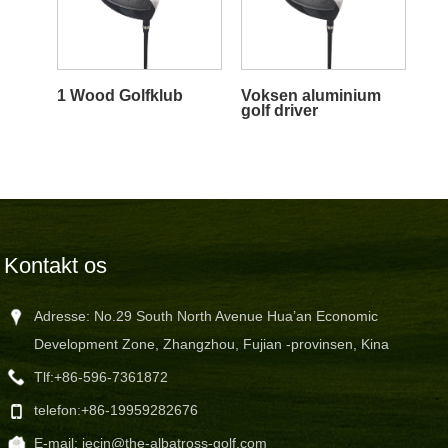
1 Wood Golfklub
Voksen aluminium
golf driver
Kontakt os
Adresse: No.29 South North Avenue Hua’an Economic
Development Zone, Zhangzhou, Fujian -provinsen, Kina
Tlf:
+86-596-7361872
telefon:
+86-19959282676
E-mail:
jecin@the-albatross-golf.com