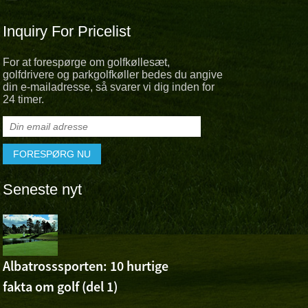
Inquiry For Pricelist
For at forespørge om golfkøllesæt,
golfdrivere og parkgolfkøller bedes du angive
din e-mailadresse, så svarer vi dig inden for
24 timer.
Seneste nyt
Albatross 
Cheer For 
Ashuns sejr ved Volvo 
Albatrosssporten: 10 hurtige
Open
fakta om golf (del 1)