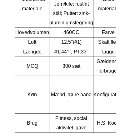
Jern/kile: rustfrit
G
materiale
materiale
stål; Putter: zink-
aluminiumslegering
Hovedvolumen
460CC
Farve
Loft
12,5°(#1)
Skaft flex
Længde
#1:44''，PT:33"
Ligge
56
Gældende
Begynd
MOQ
300 sæt
forbruger
golf
1*D
1*F
Køn
Mænd, højre hånd
Konfiguration
1*Hybri
1*
Fitness, social
Brug
H.S. Kode
950
aktivitet, gave