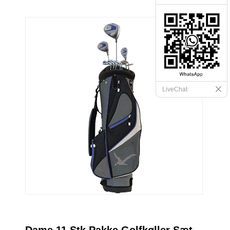
LiveChat
Dame 11 Stk Pakke Golfkøller Sæt