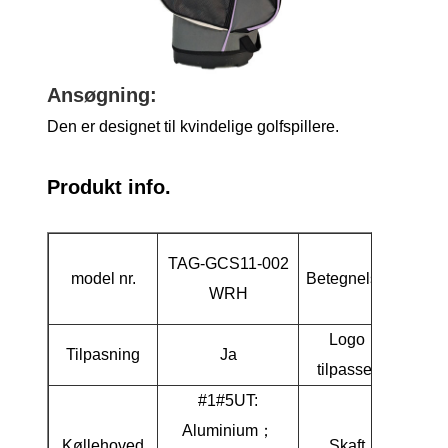
Ansøgning:
Den er designet til kvindelige golfspillere.
Produkt info.
Kvind
TAG-GCS11-002
model nr.
Betegnelse
Pakke 
WRH
Logo
Tilpasning
Ja
tilpasset
#1#5UT:
Aluminium；
Køllehoved
Skaft