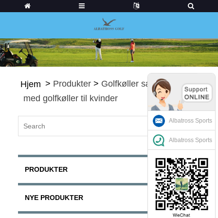
>
Produkter
>
Golfkøller sæt
>
Sæt
Hjem
med golfkøller til kvinder
Albatross Sports
Albatross Sports
PRODUKTER
NYE PRODUKTER