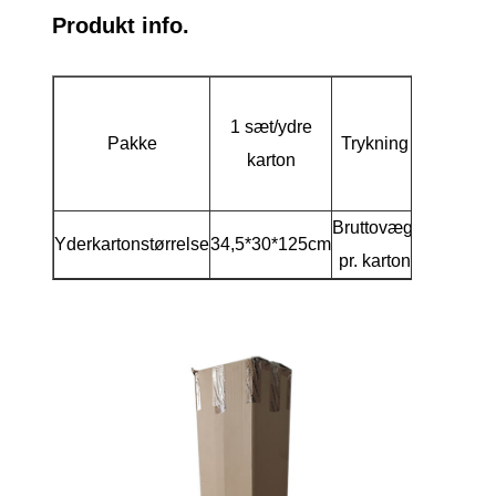
Produkt info.
Blan
1 sæt/ydre
inder
Pakke
Trykning
karton
forsende
på yde
Bruttovægt
Yderkartonstørrelse
34,5*30*125cm
12
pr. karton