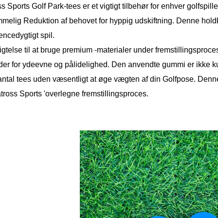
s Sports Golf Park-tees er et vigtigt tilbehør for enhver golfspil
melig Reduktion af behovet for hyppig udskiftning. Denne holdbar
ncedygtigt spil.
igtelse til at bruge premium -materialer under fremstillingsproces
der for ydeevne og pålidelighed. Den anvendte gummi er ikke kun
 antal tees uden væsentligt at øge vægten af ​​din Golfpose. Den
tross Sports 'overlegne fremstillingsproces.