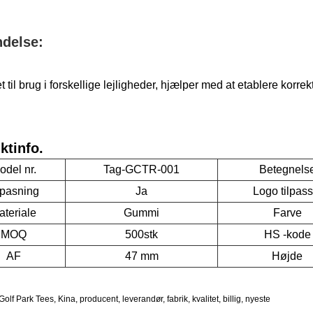
delse:
 til brug i forskellige lejligheder, hjælper med at etablere kor
ktinfo.
odel nr.
Tag-GCTR-001
Betegnels
lpasning
Ja
Logo tilpass
ateriale
Gummi
Farve
MOQ
500stk
HS -kode
AF
47 mm
Højde
Golf Park Tees, Kina, producent, leverandør, fabrik, kvalitet, billig, nyeste