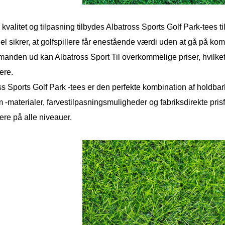
kvalitet og tilpasning tilbydes Albatross Sports Golf Park-tees t
el sikrer, at golfspillere får enestående værdi uden at gå på ko
anden ud kan Albatross Sport Til overkommelige priser, hvilket 
lere.
ss Sports Golf Park -tees er den perfekte kombination af holdba
-materialer, farvestilpasningsmuligheder og fabriksdirekte prisfa
lere på alle niveauer.