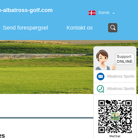
-albatross-golf.com
Dansk
Send forespørgsel
Kontakt os
Albatross Sports
Albatross Sports
es