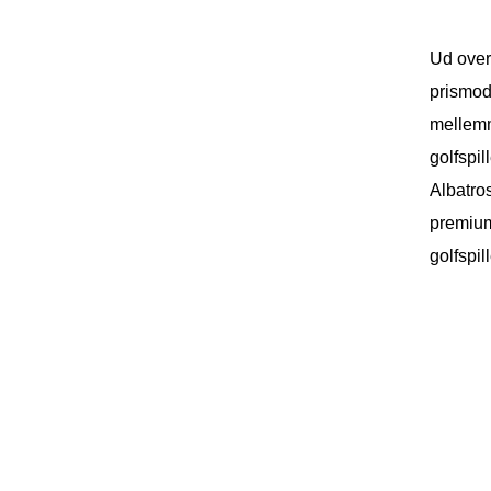
Ud over 
prismod
mellemm
golfspil
Albatro
premium 
golfspil