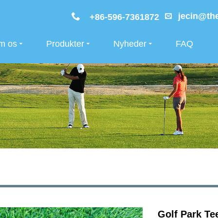
jecin@the
+86-596-7361872
m os
Produkter
Nyheder
FAQ
Golf Park Te