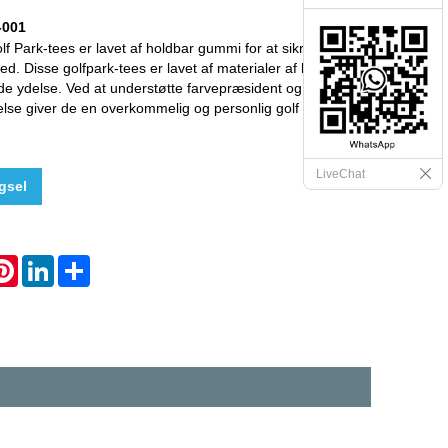
-001
lf Park-tees er lavet af holdbar gummi for at sikre høj
ed. Disse golfpark-tees er lavet af materialer af høj kvalitet
e ydelse. Ved at understøtte farvepræsident og fabriks
telse giver de en overkommelig og personlig golf Erfaring
LiveChat
gsel
hatsApp
Pinterest
LinkedIn
Share