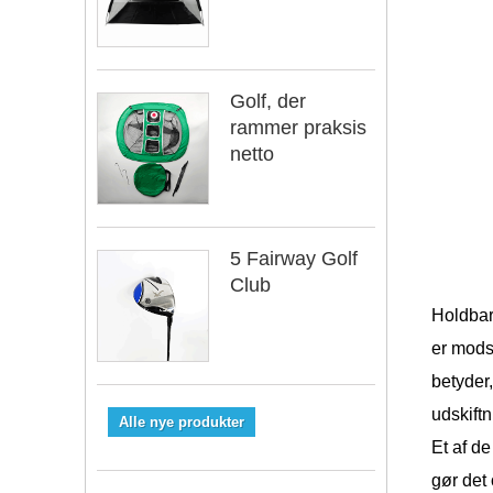
Golf, der
rammer praksis
netto
5 Fairway Golf
Club
Holdbarh
er modst
betyder,
udskift
Alle nye produkter
Et af de
gør det 