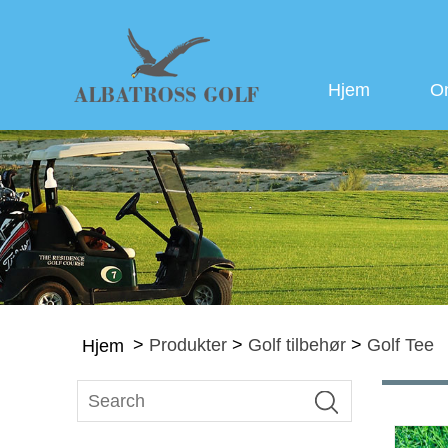
Hjem
O
>
Produkter
>
Golf tilbehør
>
Golf Tee
Hjem