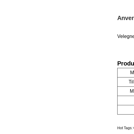
Anven
Velegnet
Produ
M
Ti
M
Hot Tags: 