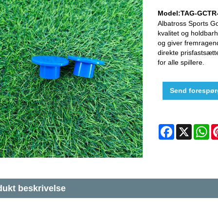
Model:TAG-GCTR
Albatross Sports Go
kvalitet og holdbarh
og giver fremragend
direkte prisfastsæt
for alle spillere.
Send forespør
Facebook
X
W
ukt beskrivelse