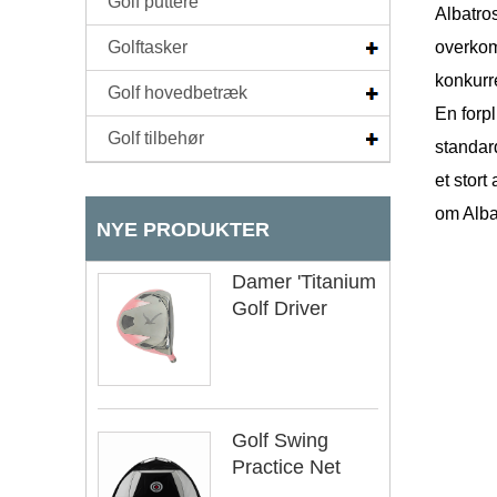
Golf puttere
Albatros
Golftasker
overkom
konkurre
Golf hovedbetræk
En forpl
Golf tilbehør
standar
et stort
om Alba
NYE PRODUKTER
Damer 'Titanium
Golf Driver
Golf Swing
Practice Net