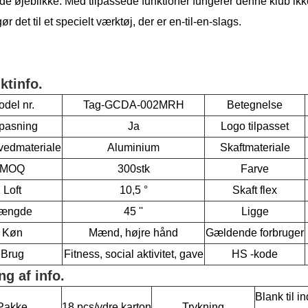
de øjeblikke. Med tilpassede funktioner fungerer denne klub ikk
gør det til et specielt værktøj, der er en-til-en-slags.
ktinfo.
del nr.
Tag-GCDA-002MRH
Betegnelse
lpasning
Ja
Logo tilpasset
vedmateriale
Aluminium
Skaftmateriale
MOQ
300stk
Farve
Loft
10,5 °
Skaft flex
ængde
45 ''
Ligge
Køn
Mænd, højre hånd
Gældende forbruger
Brug
Fitness, social aktivitet, gave
HS -kode
ng af info.
Blank til 
Pakke
18 pcs/ydre karton
Trykning