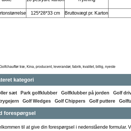
rtonstørrelse
125*28*33 cm
Bruttovægt pr. Karton
olfchauffør træ, Kina, producent, leverandør, fabrik, kvalitet, billig, nyeste
teret kategori
ller sæt
Park golfklubber
Golfklubber på jorden
Golf dri
trygejern
Golf Wedges
Golf Chippers
Golf puttere
Golft
d forespørgsel
lkommen til at give din forespørgsel i nedenstående formular. Vi