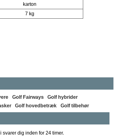
karton
7 kg
vere
Golf Fairways
Golf hybrider
asker
Golf hovedbetræk
Golf tilbehør
 svarer dig inden for 24 timer.