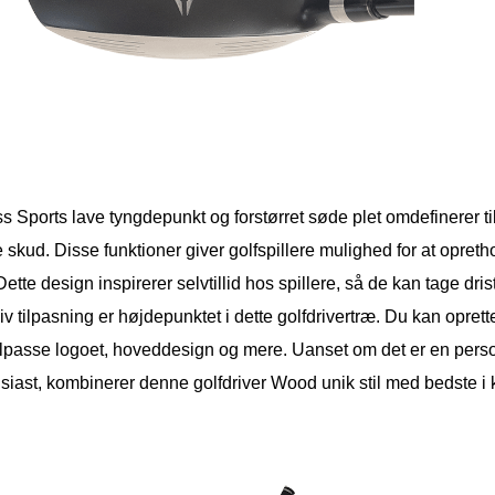
s Sports lave tyngdepunkt og forstørret søde plet omdefinerer tilgi
e skud. Disse funktioner giver golfspillere mulighed for at opretho
Dette design inspirerer selvtillid hos spillere, så de kan tage dri
v tilpasning er højdepunktet i dette golfdrivertræ. Du kan oprett
tilpasse logoet, hoveddesign og mere. Uanset om det er en perso
siast, kombinerer denne golfdriver Wood unik stil med bedste i kl