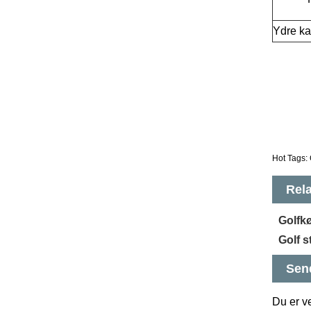
Ydre ka
Hot Tags: G
Rela
Golfkø
Golf s
Sen
Du er ve