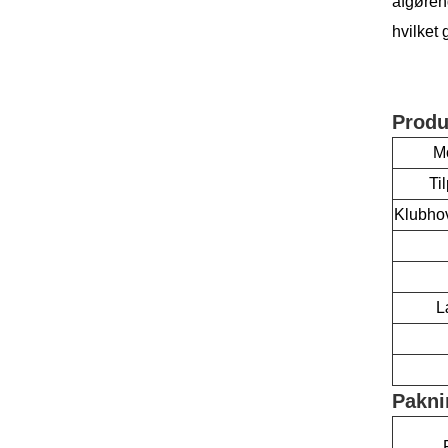
afgøren
hvilket 
Produ
Mo
Ti
Klubho
L
Pakni