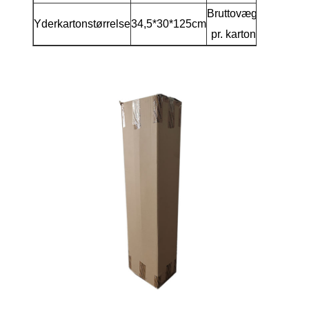
Bruttovægt
Yderkartonstørrelse
34,5*30*125cm
1
pr. karton