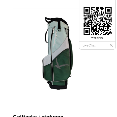
LiveChat
Golftaske i stofvogn