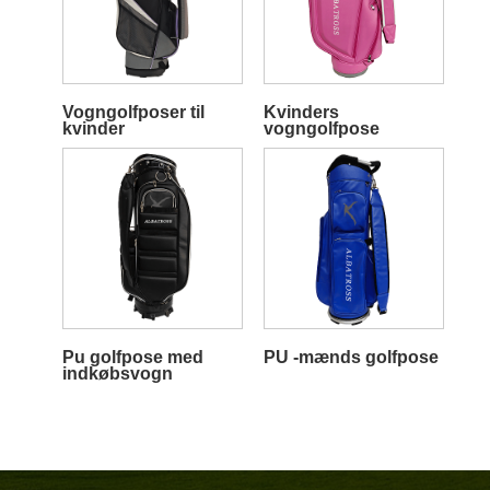
Vogngolfposer til
Kvinders
kvinder
vogngolfpose
Pu golfpose med
PU -mænds golfpose
indkøbsvogn