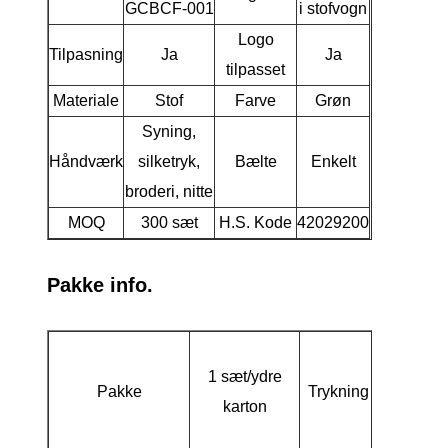
GCBCF-001
i stofvogn
Logo
Tilpasning
Ja
Ja
tilpasset
Materiale
Stof
Farve
Grøn
Syning,
Håndværk
silketryk,
Bælte
Enkelt
broderi, nitte
MOQ
300 sæt
H.S. Kode
42029200
Pakke info.
Blan
1 sæt/ydre
inder
Pakke
Trykning
karton
forsende
på yde