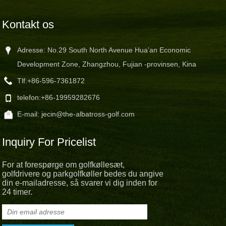
Kontakt os
Adresse: No.29 South North Avenue Hua’an Economic
Development Zone, Zhangzhou, Fujian -provinsen, Kina
Tlf:
+86-596-7361872
telefon:
+86-19959282676
E-mail:
jecin@the-albatross-golf.com
Inquiry For Pricelist
For at forespørge om golfkøllesæt,
golfdrivere og parkgolfkøller bedes du angive
din e-mailadresse, så svarer vi dig inden for
24 timer.